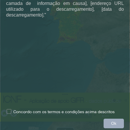
camada de informação em causa], [endereço URL
utilizado para o descarregamento], [data do
descarregamento].”
ICNF -
GIFR
Aplicação de apoio
- dados públicos
Concordo com os termos e condições acima descritos
Earthstar Geographics
All
Search
Ok
200km